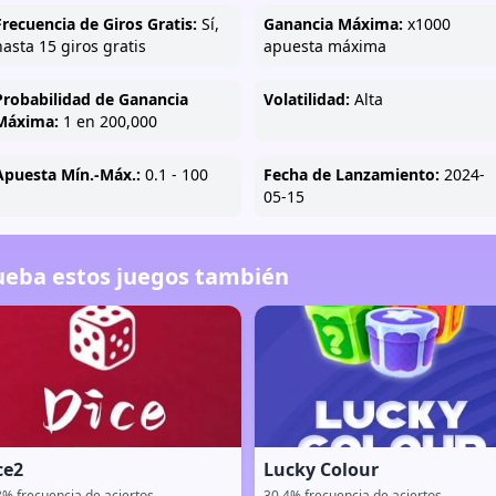
Frecuencia de Giros Gratis:
Sí,
Ganancia Máxima:
x1000
hasta 15 giros gratis
apuesta máxima
Probabilidad de Ganancia
Volatilidad:
Alta
Máxima:
1 en 200,000
Apuesta Mín.-Máx.:
0.1 - 100
Fecha de Lanzamiento:
2024-
05-15
ueba estos juegos también
ce2
Lucky Colour
8% frecuencia de aciertos
30.4% frecuencia de aciertos