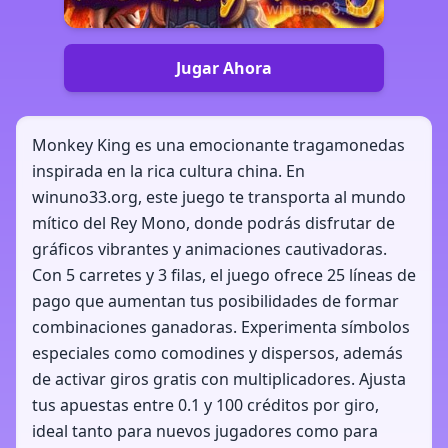
Jugar Ahora
Monkey King es una emocionante tragamonedas
inspirada en la rica cultura china. En
winuno33.org, este juego te transporta al mundo
mítico del Rey Mono, donde podrás disfrutar de
gráficos vibrantes y animaciones cautivadoras.
Con 5 carretes y 3 filas, el juego ofrece 25 líneas de
pago que aumentan tus posibilidades de formar
combinaciones ganadoras. Experimenta símbolos
especiales como comodines y dispersos, además
de activar giros gratis con multiplicadores. Ajusta
tus apuestas entre 0.1 y 100 créditos por giro,
ideal tanto para nuevos jugadores como para