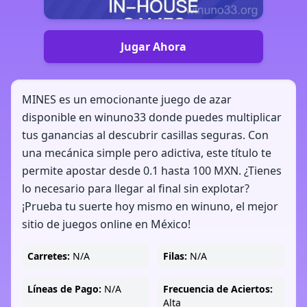
Jugar Ahora
MINES es un emocionante juego de azar
disponible en winuno33 donde puedes multiplicar
tus ganancias al descubrir casillas seguras. Con
una mecánica simple pero adictiva, este título te
permite apostar desde 0.1 hasta 100 MXN. ¿Tienes
lo necesario para llegar al final sin explotar?
¡Prueba tu suerte hoy mismo en winuno, el mejor
sitio de juegos online en México!
Carretes:
N/A
Filas:
N/A
Líneas de Pago:
N/A
Frecuencia de Aciertos:
Alta