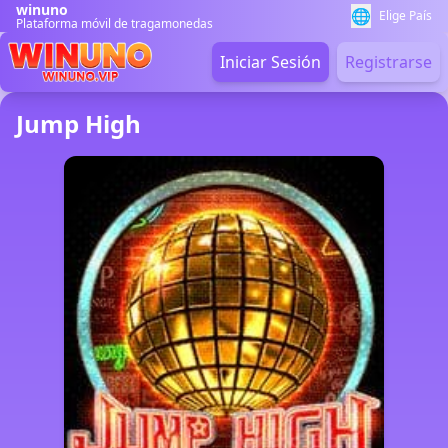
winuno
🌐
Elige País
Plataforma móvil de tragamonedas
Iniciar Sesión
Registrarse
Jump High